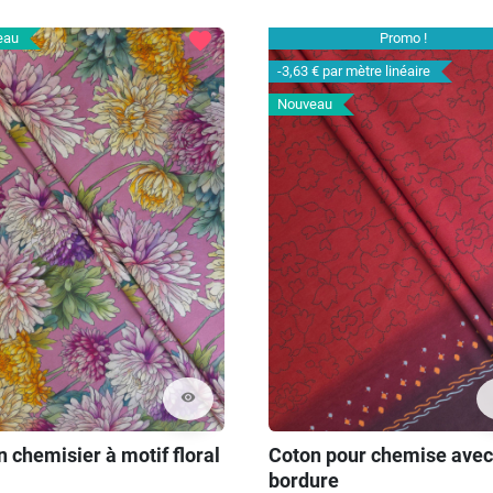
favorite
eau
Promo !
-3,63 €
par mètre linéaire
Nouveau
visibility
 chemisier à motif floral
Coton pour chemise avec
bordure