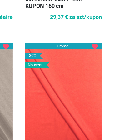
KUPON 160 cm
néaire
29,37 €
za szt/kupon
favorite
favorite
Promo !
-30%
Nouveau