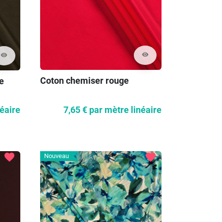
visibility
visibility
Coton chemiser rouge
ve
7,65 €
par mètre linéaire
néaire
favorite
favorite
Nouveau