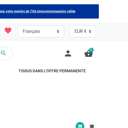
nous votre numéro de TVA intracommunautaire valide
favorite
0
person
shopping_basket

TISSUS DANS L’OFFRE PERMANENTE
view_module
view_list