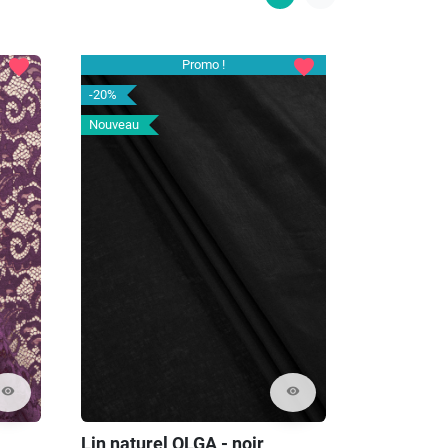
favorite
favorite
Promo !
-20%
Nouveau
visibility
visibility
Lin naturel OLGA - noir