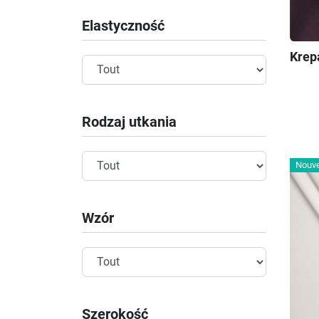
Elastyczność
Krep
Rodzaj utkania
Nouv
Wzór
Szerokość