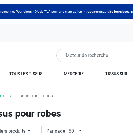
 européenne. Pour obtenir 0% de TVA pour une transaction intracommunautaire
fournissez-
TOUS LES TISSUS
MERCERIE
TISSUS SUR...
r...
Tissus pour robes
sus pour robes