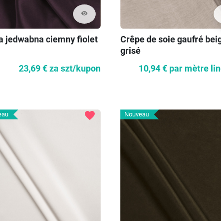
visibility
a jedwabna ciemny fiolet
Crêpe de soie gaufré bei
grisé
23,69 €
za szt/kupon
10,94 €
par mètre li
favorite
eau
Nouveau