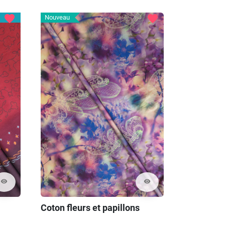
favorite
favorite
Nouveau
visibility
visibility
Coton fleurs et papillons