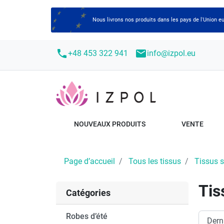
Nous livrons nos produits dans les pays de l'Union
call
mail
+48 453 322 941
info@izpol.eu
NOUVEAUX PRODUITS
VENTE
Page d’accueil
Tous les tissus
Tissus su
Tis
Catégories
Robes d’été