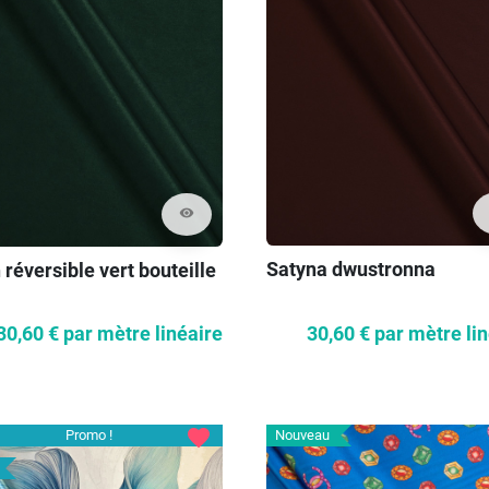
visibility
Satyna dwustronna
 réversible vert bouteille
30,60 €
par mètre li
30,60 €
par mètre linéaire
favorite
Promo !
Nouveau