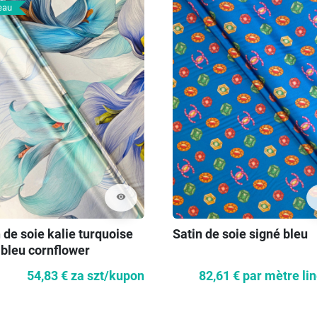
eau
visibility
 de soie kalie turquoise
Satin de soie signé bleu
 bleu cornflower
54,83 €
za szt/kupon
82,61 €
par mètre li