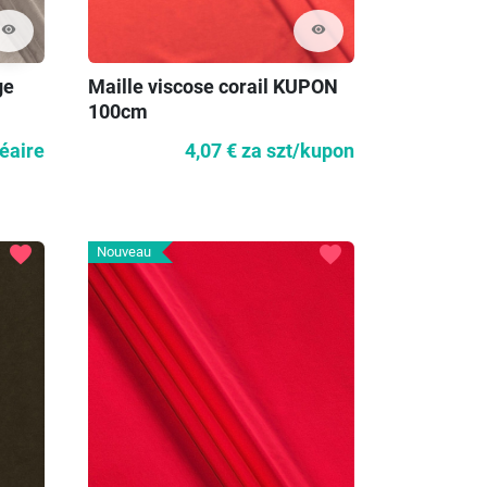
visibility
visibility
ge
Maille viscose corail KUPON
100cm
néaire
4,07 €
za szt/kupon
favorite
favorite
Nouveau