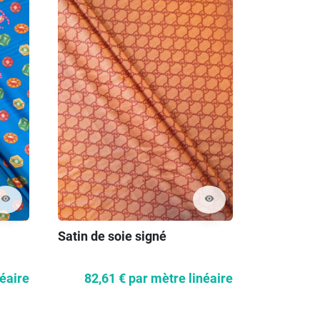
visibility
visibility
Satin de soie signé
néaire
82,61 €
par mètre linéaire