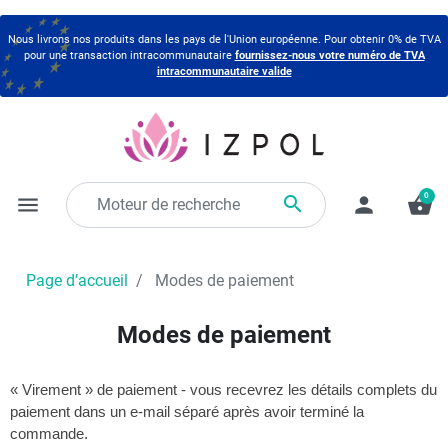
Nous livrons nos produits dans les pays de l'Union européenne. Pour obtenir 0% de TVA
pour une transaction intracommunautaire
fournissez-nous votre numéro de TVA
intracommunautaire valide
0

menu
person
shopping_basket
Page d’accueil
Modes de paiement
Modes de paiement
« Virement » de paiement - vous recevrez les détails complets du
paiement dans un e-mail séparé après avoir terminé la
commande.