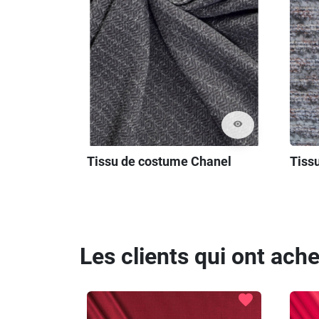
visibility
Tissu de costume Chanel
Tiss
Les clients qui ont ach
favorite