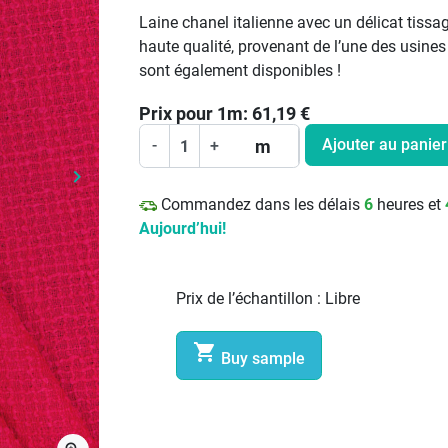
Laine chanel italienne avec un délicat tissa
haute qualité, provenant de l’une des usines
sont également disponibles !
Prix pour
1
m:
61,19
€
Ajouter au panier
m
-
+
keyboard_arrow_right
Prochain
Commandez dans les délais
6
heures et
Aujourd’hui!
Prix de l’échantillon :
Libre

Buy sample