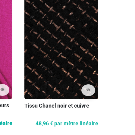
visibility
visibility
eurs
Tissu Chanel noir et cuivre
Chanel la
marine
néaire
48,96 €
par mètre linéaire
61,19