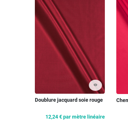
visibility
Doublure jacquard soie rouge
Chem
12,24 €
par mètre linéaire