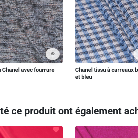
visibility
u Chanel avec fourrure
Chanel tissu à carreaux 
et bleu
eté ce produit ont également ach
favorite