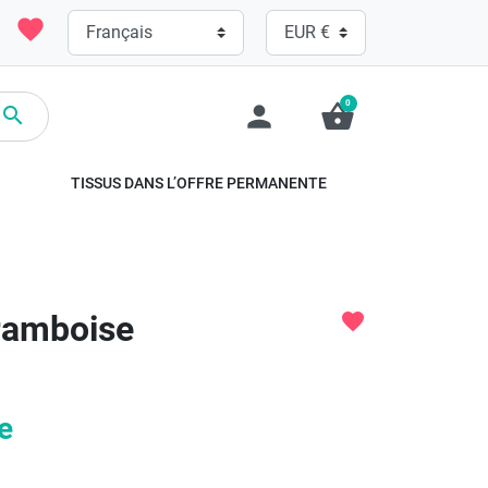
favorite
0
person
shopping_basket

TISSUS DANS L’OFFRE PERMANENTE
framboise
favorite
e