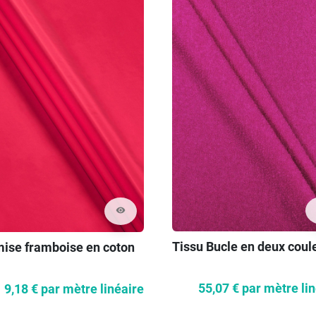
visibility
Tissu Bucle en deux coul
ise framboise en coton
55,07 €
par mètre li
9,18 €
par mètre linéaire