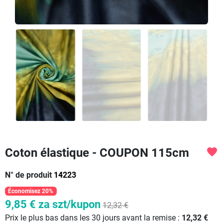
Coton élastique - COUPON 115cm
favorite
N° de produit
14223
Économisez 20%
9,85 €
za szt/kupon
12,32 €
Prix le plus bas dans les 30 jours avant la remise :
12,32 €