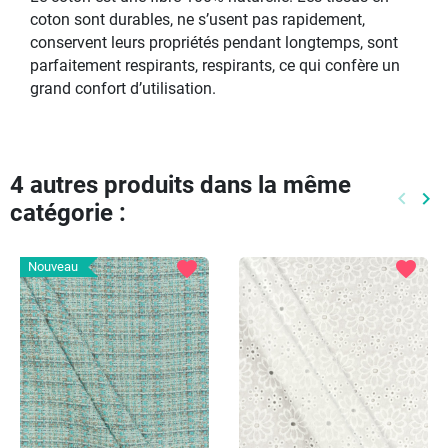
coton sont durables, ne s’usent pas rapidement,
conservent leurs propriétés pendant longtemps, sont
parfaitement respirants, respirants, ce qui confère un
grand confort d’utilisation.
4 autres produits dans la même
keyboard_arrow_left
keyboard_arrow_right
catégorie :
Précéd
Pr
favorite
favorite
Nouveau