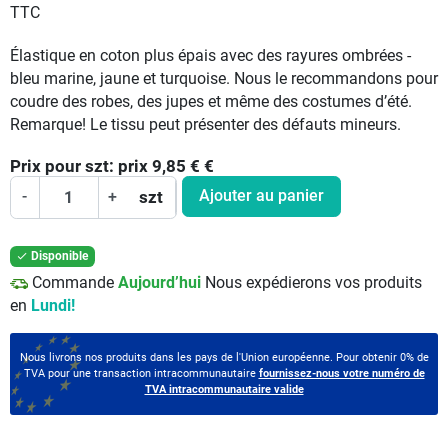
TTC
Élastique en coton plus épais avec des rayures ombrées -
bleu marine, jaune et turquoise. Nous le recommandons pour
coudre des robes, des jupes et même des costumes d’été.
Remarque! Le tissu peut présenter des défauts mineurs.
Prix pour
szt:
prix 9,85 €
€
Ajouter au panier
-
+
szt
Disponible

Commande
Aujourd’hui
Nous expédierons vos produits
en
Lundi!
Nous livrons nos produits dans les pays de l'Union européenne. Pour obtenir 0% de
TVA pour une transaction intracommunautaire
fournissez-nous votre numéro de
TVA intracommunautaire valide