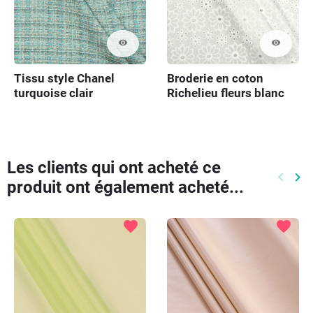
visibility
visibility
Tissu style Chanel
Broderie en coton
turquoise clair
Richelieu fleurs blanc
Les clients qui ont acheté ce
keyboard_arrow_left
keyboard_arrow_right
produit ont également acheté...
Précéd
Pr
favorite
favorite