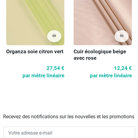
visibility
visibility
Organza soie citron vert
Cuir écologique beige
avec rose
27,54 €
12,24 €
par mètre linéaire
par mètre linéaire
Recevez des notifications sur les nouvelles et les promotions