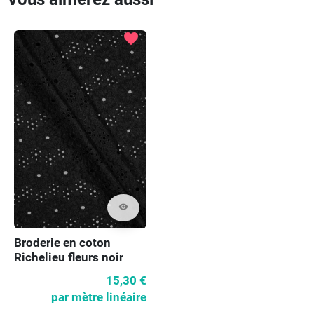
favorite
visibility
Broderie en coton
Richelieu fleurs noir
15,30 €
par mètre linéaire