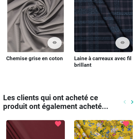
visibility
visibility
Chemise grise en coton
Laine à carreaux avec fil
brillant
Les clients qui ont acheté ce
keyboard_arrow_left
keyboard_arrow_right
produit ont également acheté...
Précéd
Pr
favorite
favorite