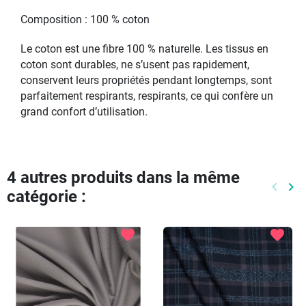
Composition : 100 % coton
Le coton est une fibre 100 % naturelle. Les tissus en
coton sont durables, ne s’usent pas rapidement,
conservent leurs propriétés pendant longtemps, sont
parfaitement respirants, respirants, ce qui confère un
grand confort d’utilisation.
4 autres produits dans la même
keyboard_arrow_left
keyboard_arrow_right
catégorie :
Précéd
Pr
favorite
favorite