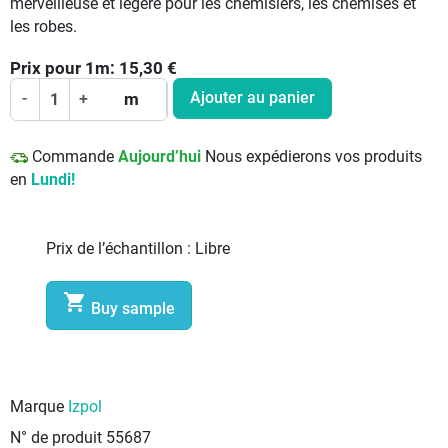
merveilleuse et légère pour les chemisiers, les chemises et
les robes.
Prix pour
1
m:
15,30
€
Ajouter au panier
-
+
m
Commande
Aujourd’hui
Nous expédierons vos produits
en
Lundi!
Prix de l’échantillon :
Libre

Buy sample
Marque
Izpol
N° de produit
55687