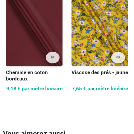
visibility
visibility
Chemise en coton
Viscose des prés - jaune
bordeaux
9,18 €
par mètre linéaire
7,65 €
par mètre linéaire
Vous aimerez aussi