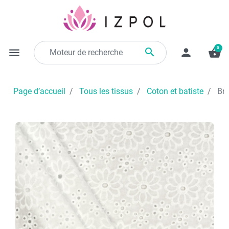
0

menu
person
shopping_basket
Page d’accueil
Tous les tissus
Coton et batiste
Bro