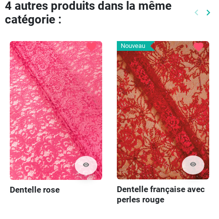
4 autres produits dans la même
keyboard_arrow_left
keyboard_arrow_right
catégorie :
Précéd
Pr
favorite
favorite
Nouveau
visibility
visibility
Dentelle française avec
Dentelle rose
perles rouge