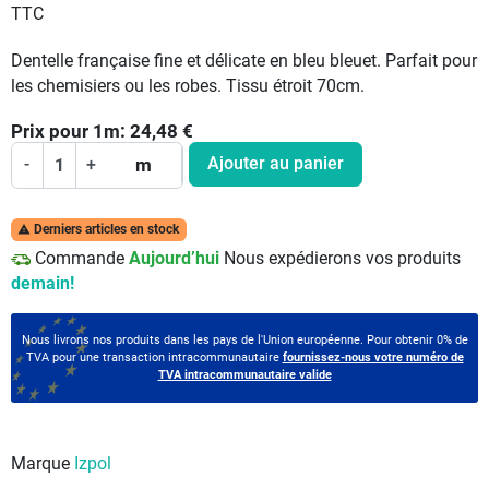
TTC
Dentelle française fine et délicate en bleu bleuet. Parfait pour
les chemisiers ou les robes. Tissu étroit 70cm.
Prix pour
1
m:
24,48
€
Ajouter au panier
-
+
m
Derniers articles en stock

Commande
Aujourd’hui
Nous expédierons vos produits
demain!
Nous livrons nos produits dans les pays de l'Union européenne. Pour obtenir 0% de
TVA pour une transaction intracommunautaire
fournissez-nous votre numéro de
TVA intracommunautaire valide
Marque
Izpol