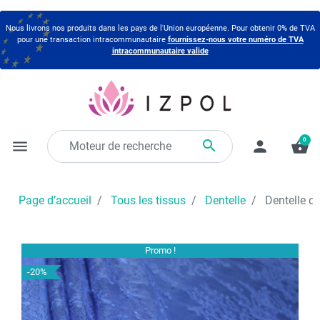
Nous livrons nos produits dans les pays de l'Union européenne. Pour obtenir 0% de TVA
pour une transaction intracommunautaire
fournissez-nous votre numéro de TVA
intracommunautaire valide
0

menu
person
shopping_basket
Page d’accueil
Tous les tissus
Dentelle
Dentelle de
Promo !
-20%