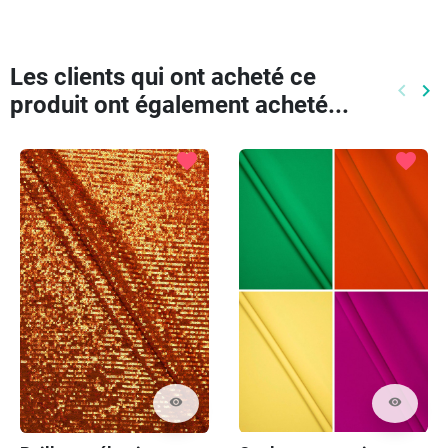
Les clients qui ont acheté ce
keyboard_arrow_left
keyboard_arrow_right
produit ont également acheté...
Précéd
Pr
favorite
favorite
visibility
visibility