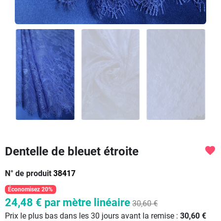
Dentelle de bleuet étroite
favorite
N° de produit
38417
Économisez 20%
24,48 €
par mètre linéaire
30,60 €
Prix le plus bas dans les 30 jours avant la remise :
30,60 €