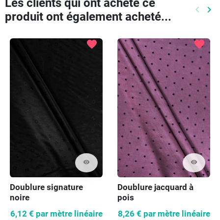
Les clients qui ont acheté ce
keyboard_arrow_left
keyboard_arrow_right
produit ont également acheté...
Précéd
Pr
favorite
favorite
visibility
visibility
Doublure signature
Doublure jacquard à
noire
pois
6,12 €
par mètre linéaire
8,26 €
par mètre linéaire