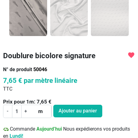
Doublure bicolore signature
favorite
N° de produit
50046
7,65 €
par mètre linéaire
TTC
Prix pour
1
m:
7,65
€
Ajouter au panier
-
+
m
Commande
Aujourd’hui
Nous expédierons vos produits
en
Lundi!