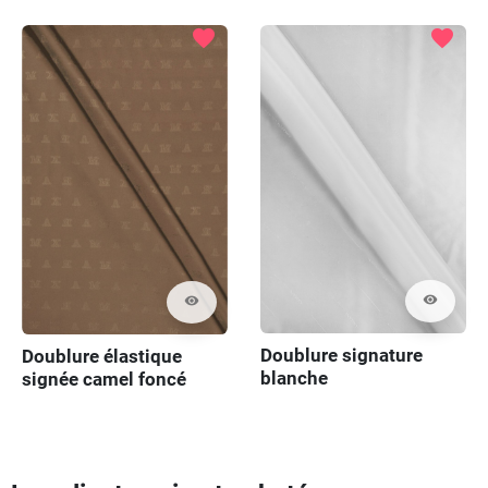
favorite
favorite
visibility
visibility
Doublure signature
Doublure élastique
blanche
signée camel foncé