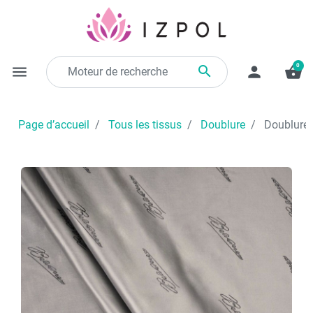
0

menu
person
shopping_basket
Page d’accueil
Tous les tissus
Doublure
Doublure b