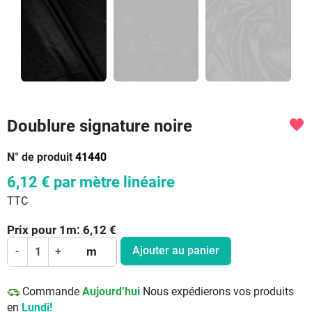
Doublure signature noire
favorite
N° de produit
41440
6,12 €
par mètre linéaire
TTC
Prix pour
1
m:
6,12
€
Ajouter au panier
-
+
m
Commande
Aujourd’hui
Nous expédierons vos produits
en
Lundi!