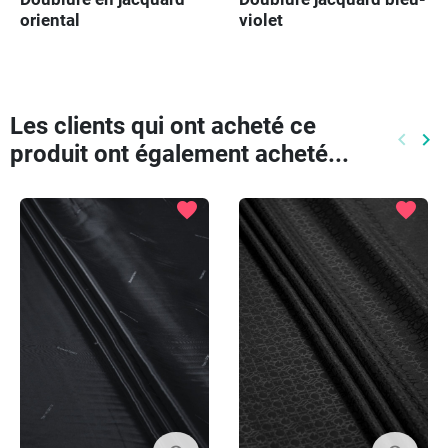
oriental
violet
Les clients qui ont acheté ce
keyboard_arrow_left
keyboard_arrow_right
produit ont également acheté...
Précéd
Pr
favorite
favorite