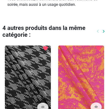
soirée, mais aussi à un usage quotidien.
4 autres produits dans la même
keyboard_arrow_left
keyboard_arrow_right
catégorie :
Précéd
Pr
favorite
favorite
visibility
visibility