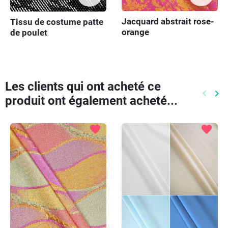
Jacquard abstrait rose-
Tissu de costume patte
orange
de poulet
Les clients qui ont acheté ce
keyboard_arrow_left
keyboard_arrow_right
produit ont également acheté...
Précéd
Pr
favorite
favorite