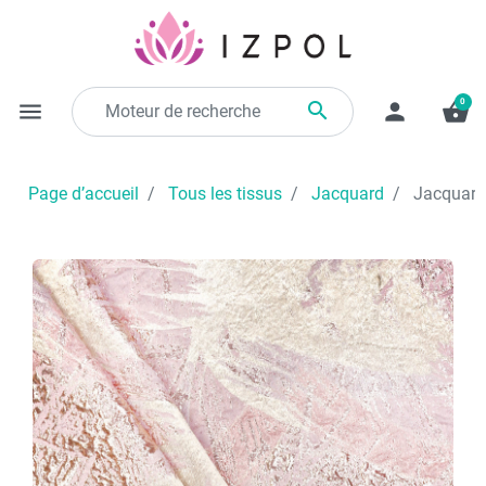
0

menu
person
shopping_basket
Page d’accueil
Tous les tissus
Jacquard
Jacquard 