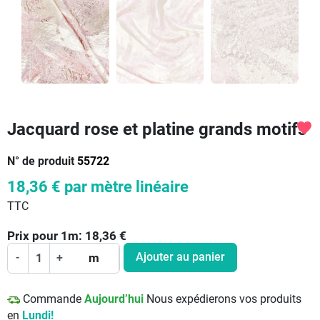
Jacquard rose et platine grands motifs
favorite
N° de produit
55722
18,36 €
par mètre linéaire
TTC
Prix pour
1
m:
18,36
€
Ajouter au panier
-
+
m
Commande
Aujourd’hui
Nous expédierons vos produits
en
Lundi!