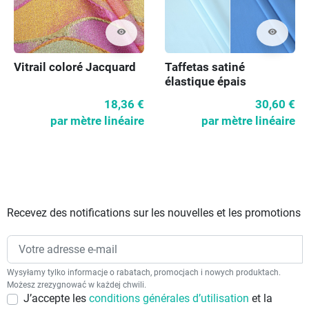
visibility
visibility
Vitrail coloré Jacquard
Taffetas satiné
élastique épais
couleurs assorties
18,36 €
30,60 €
par mètre linéaire
par mètre linéaire
Recevez des notifications sur les nouvelles et les promotions
Wysyłamy tylko informacje o rabatach, promocjach i nowych produktach.
Możesz zrezygnować w każdej chwili.
J’accepte les
conditions générales d’utilisation
et la