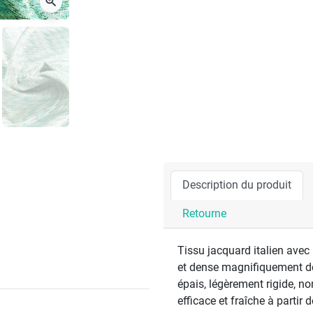
zoom_in
Description du produit
Retourne
Tissu jacquard italien avec
et dense magnifiquement dé
épais, légèrement rigide, n
efficace et fraîche à partir