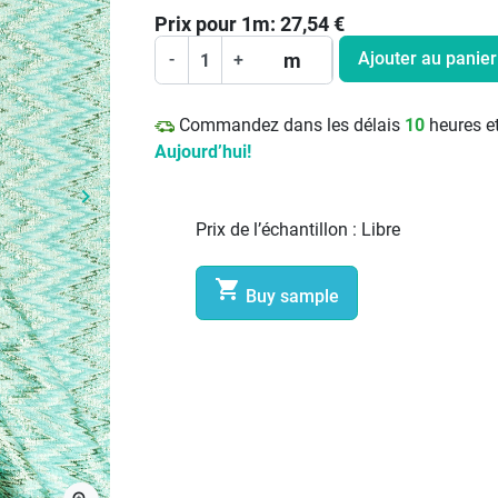
Prix pour
1
m:
27,54
€
Ajouter au panier
m
-
+
Commandez dans les délais
10
heures e
Aujourd’hui!
keyboard_arrow_right
Prochain
Prix de l’échantillon :
Libre

Buy sample