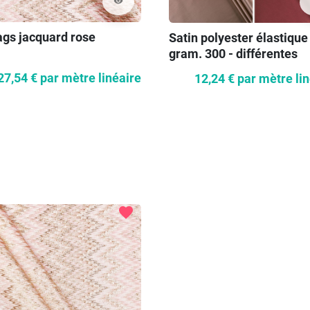
visibility
ags jacquard rose
Satin polyester élastique
gram. 300 - différentes
couleurs
27,54 €
par mètre linéaire
12,24 €
par mètre li
favorite