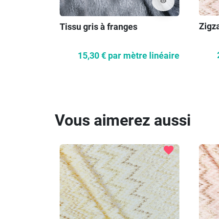
visibility
Zigz
Tissu gris à franges
15,30 €
par mètre linéaire
Vous aimerez aussi
favorite