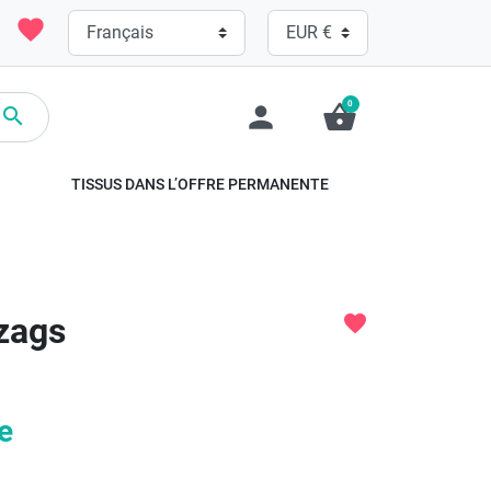
favorite
0
person
shopping_basket

TISSUS DANS L’OFFRE PERMANENTE
zags
favorite
e