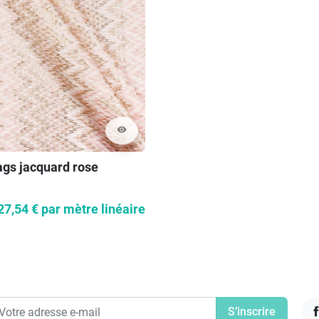
visibility
ags jacquard rose
27,54 €
par mètre linéaire