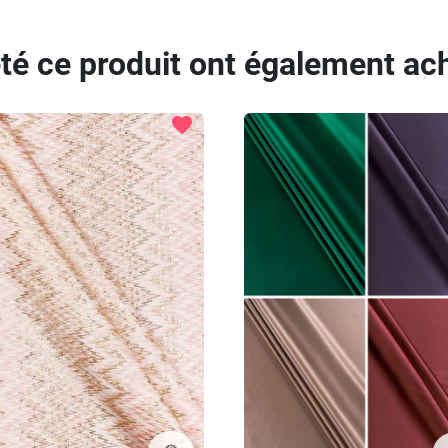
eté ce produit ont également ach
favorite