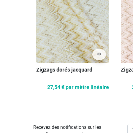
visibility
Zigzags dorés jacquard
Zigz
27,54 €
par mètre linéaire
Recevez des notifications sur les