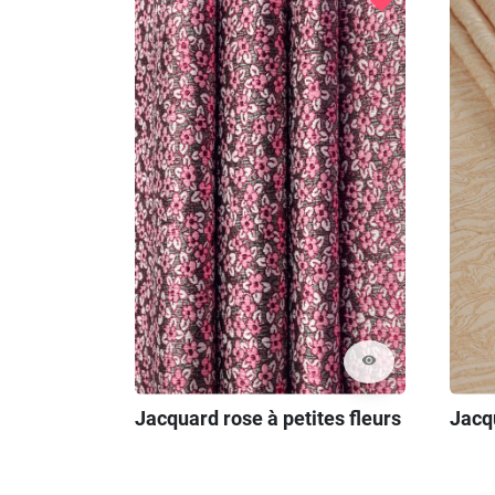
favorite
visibility
Jacquard rose à petites fleurs
Jacqu