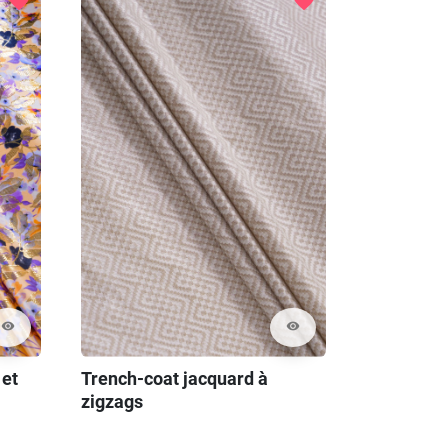
favorite
favorite
visibility
visibility
 et
Trench-coat jacquard à
zigzags