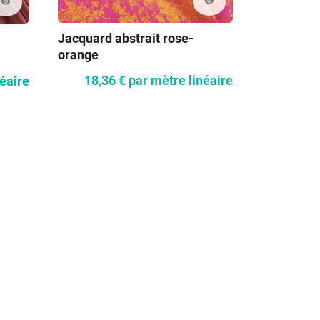
visibility
visibility
Jacquard abstrait rose-
Organza j
orange
pompons 
18,36 €
par mètre linéaire
19,89
néaire