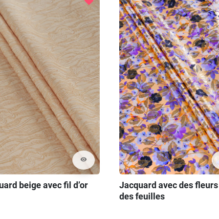
favorite
visibility
ard beige avec fil d’or
Jacquard avec des fleurs
des feuilles