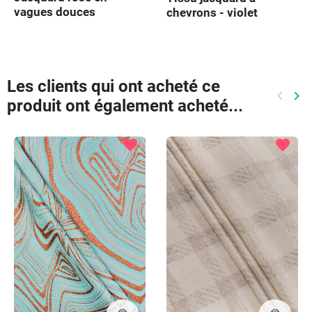
vagues douces
chevrons - violet
Les clients qui ont acheté ce
keyboard_arrow_left
keyboard_arrow_right
produit ont également acheté...
Précéd
Pr
favorite
favorite
visibility