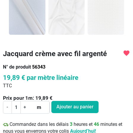
Jacquard crème avec fil argenté
favorite
N° de produit
56343
19,89 €
par mètre linéaire
TTC
Prix pour
1
m:
19,89
€
Ajouter au panier
-
+
m
Commandez dans les délais
3
heures et
46
minutes et
nous vous enverrons votre colis
Aujourd’hui!