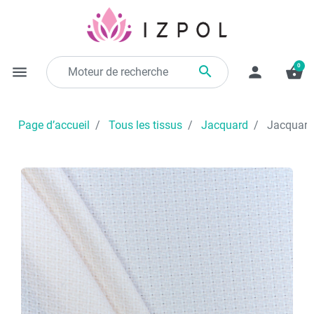
0

menu
person
shopping_basket
Page d’accueil
Tous les tissus
Jacquard
Jacquard 