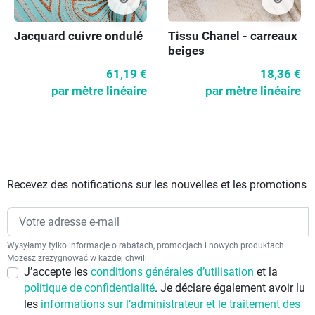
visibility
Jacquard cuivre ondulé
Tissu Chanel - carreaux
beiges
61,19 €
18,36 €
par mètre linéaire
par mètre linéaire
Recevez des notifications sur les nouvelles et les promotions
Wysyłamy tylko informacje o rabatach, promocjach i nowych produktach.
Możesz zrezygnować w każdej chwili.
J’accepte les
conditions générales d’utilisation
et la
politique de confidentialité
. Je déclare également avoir lu
les
informations sur l’administrateur et le traitement des