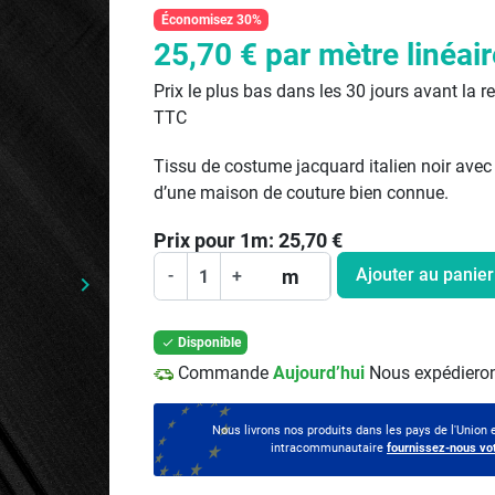
Économisez 30%
25,70 €
par mètre linéair
Prix le plus bas dans les 30 jours avant la r
TTC
Tissu de costume jacquard italien noir avec 
d’une maison de couture bien connue.
Prix pour
1
m:
25,70
€
Ajouter au panier
m
-
+
keyboard_arrow_right
Prochain
Disponible

Commande
Aujourd’hui
Nous expédieron
Nous livrons nos produits dans les pays de l'Union
intracommunautaire
fournissez-nous vo