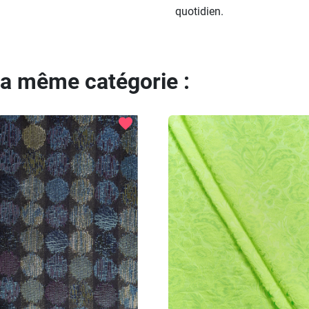
quotidien.
la même catégorie :
favorite