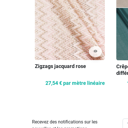
visibility
Zigzags jacquard rose
Crêp
diffé
27,54 €
par mètre linéaire
Recevez des notifications sur les