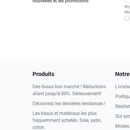
nouvelles et les promotions
Wys
Moż
Produits
Notre
Des tissus bon marché ! Réductions
Livrais
allant jusqu’à 80%. Sérieusement!
Politiq
Découvrez les dernières tendances !
Résilia
Les tissus et matériaux les plus
Qui s
fréquemment achetés. Soie, satin,
Modes 
coton.