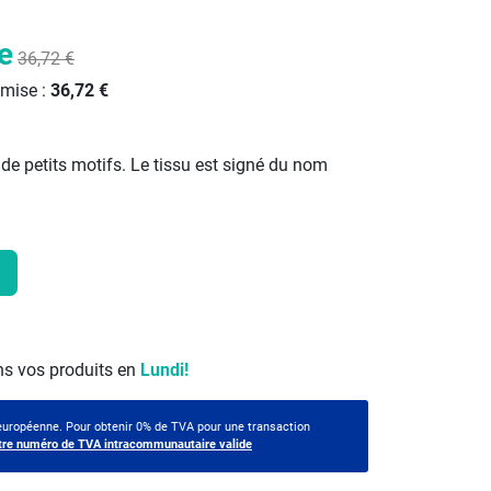
e
36,72 €
emise :
36,72 €
de petits motifs. Le tissu est signé du nom
s vos produits en
Lundi!
 européenne. Pour obtenir 0% de TVA pour une transaction
tre numéro de TVA intracommunautaire valide