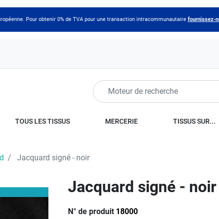
 européenne. Pour obtenir 0% de TVA pour une transaction intracommunautaire
fournissez-
TOUS LES TISSUS
MERCERIE
TISSUS SUR...
d
Jacquard signé - noir
Jacquard signé - noir
N° de produit
18000