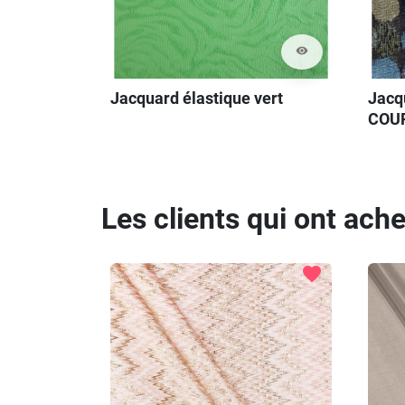
visibility
Jacquard élastique vert
Jacq
COU
Les clients qui ont ach
favorite