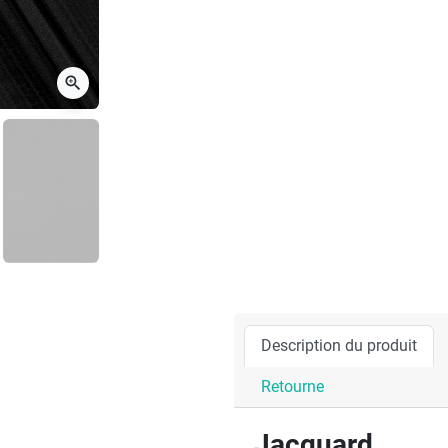
zoom_in
Description du produit
Retourne
Jacquard