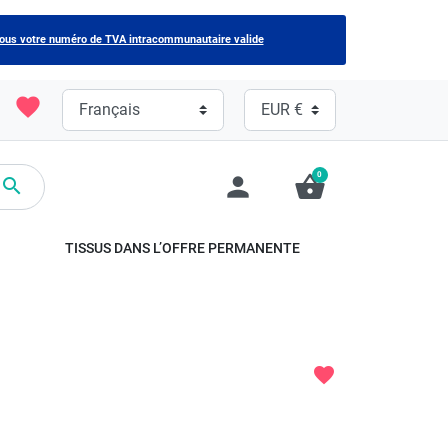
nous votre numéro de TVA intracommunautaire valide
favorite
0
person
shopping_basket

TISSUS DANS L’OFFRE PERMANENTE
favorite