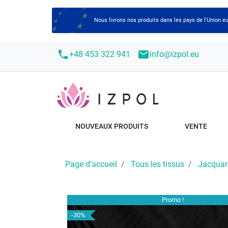
Nous livrons nos produits dans les pays de l'Union
call
mail
+48 453 322 941
info@izpol.eu
NOUVEAUX PRODUITS
VENTE
Page d’accueil
Tous les tissus
Jacquar
Promo !
-30%