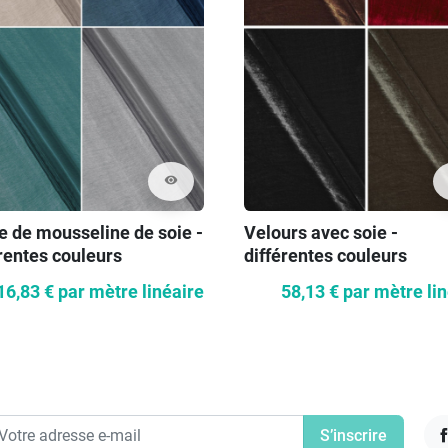
visibility
e de mousseline de soie -
Velours avec soie -
rentes couleurs
différentes couleurs
16,83 €
par mètre linéaire
58,13 €
par mètre li