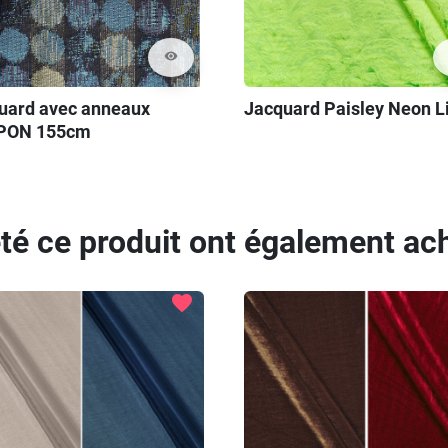
visibility
uard avec anneaux
Jacquard Paisley Neon 
PON 155cm
eté ce produit ont également ach
favorite