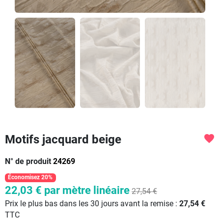
Motifs jacquard beige
favorite
N° de produit
24269
Économisez 20%
22,03 €
par mètre linéaire
27,54 €
Prix le plus bas dans les 30 jours avant la remise :
27,54 €
TTC