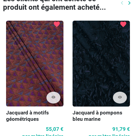
keyboard_arrow_left
keyboard_arrow_right
produit ont également acheté...
Précéd
Pr
favorite
favorite
visibility
visibility
Jacquard à motifs
Jacquard à pompons
géométriques
bleu marine
55,07 €
91,79 €