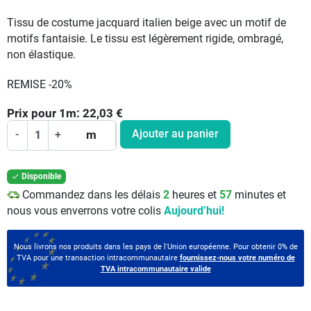
Tissu de costume jacquard italien beige avec un motif de
motifs fantaisie. Le tissu est légèrement rigide, ombragé,
non élastique.
REMISE -20%
Prix pour
1
m:
22,03
€
Ajouter au panier
-
+
m
Disponible

Commandez dans les délais
2
heures et
57
minutes et
nous vous enverrons votre colis
Aujourd’hui!
Nous livrons nos produits dans les pays de l'Union européenne. Pour obtenir 0% de
TVA pour une transaction intracommunautaire
fournissez-nous votre numéro de
TVA intracommunautaire valide