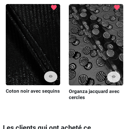
favorite
favorite
visibility
visibility
Coton noir avec sequins
Organza jacquard avec
cercles
Les clients qui ont acheté ce