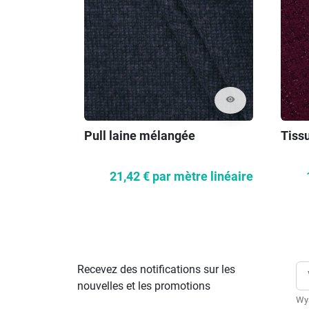
visibility
Pull laine mélangée
Tissu
21,42 €
par mètre linéaire
Recevez des notifications sur les
nouvelles et les promotions
Wys