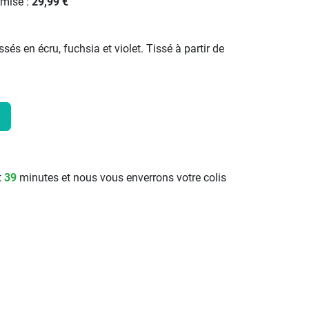
emise :
29,99 €
ssés en écru, fuchsia et violet. Tissé à partir de
t
39
minutes et nous vous enverrons votre colis