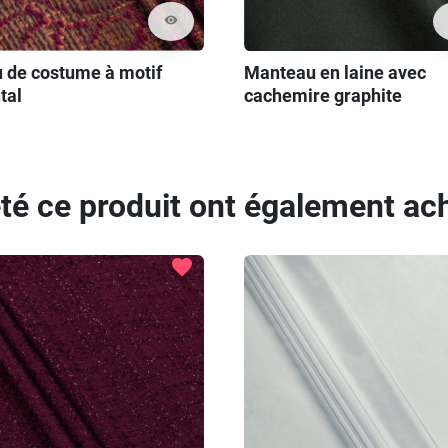
visibility
u de costume à motif
Manteau en laine avec
tal
cachemire graphite
eté ce produit ont également ach
favorite