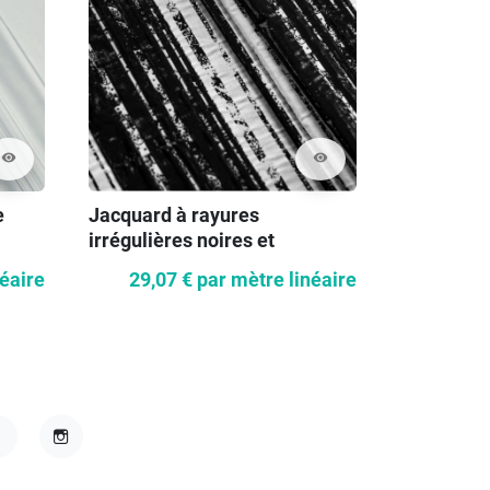
visibility
visibility
e
Jacquard à rayures
Laine de 
irrégulières noires et
blanches
néaire
29,07 €
par mètre linéaire
45,90
acebook
Instagram