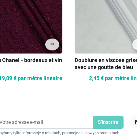
visibility
 Chanel - bordeaux et vin
Doublure en viscose gris
avec une goutte de bleu
19,89 €
par mètre linéaire
2,45 €
par mètre li
F
yłamy tylko informacje o rabatach, promocjach i nowych produktach.