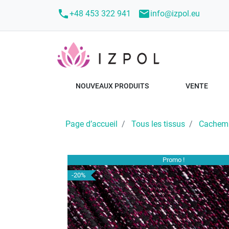
call
mail
+48 453 322 941
info@izpol.eu
NOUVEAUX PRODUITS
VENTE
Page d’accueil
Tous les tissus
Cachemir
Promo !
-20%