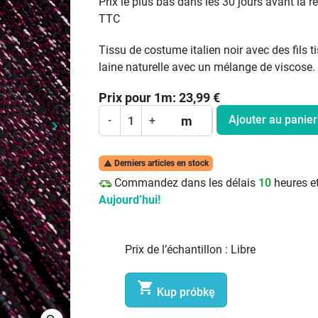
Prix le plus bas dans les 30 jours avant la r
TTC
Tissu de costume italien noir avec des fils ti
laine naturelle avec un mélange de viscose.
Prix pour
1
m:
23,99
€
Ajouter au panier
m
-
+
keyboard_arrow_right
Prochain
Derniers articles en stock

Commandez dans les délais
10
heures e
Aujourd’hui!
Prix de l’échantillon :
Libre

Kup próbkę