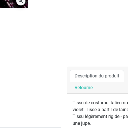
zoom_in
Description du produit
Retourne
Tissu de costume italien noi
violet. Tissé à partir de la
Tissu légèrement rigide - p
une jupe.