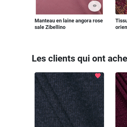
visibility
Manteau en laine angora rose
Tiss
sale Zibellino
orien
Les clients qui ont ach
favorite