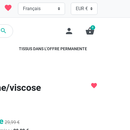
favorite
0
person
shopping_basket

TISSUS DANS L’OFFRE PERMANENTE
ne/viscose
favorite
e
29,99 €