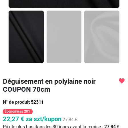
Déguisement en polylaine noir
favorite
COUPON 70cm
N° de produit
52311
Économisez 20%
22,27 €
za szt/kupon
27,84 €
Prix le plus bas dans les 30 jours avant la remise :
27,84 €