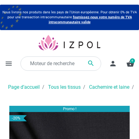
Nous livrons nos produits dans les pays de l'Union européenne. Pour obtenir 0% de TVA
pour une transaction intracommunautaire
fournissez-nous votre numéro de TVA
intracommunautaire valide
0

menu
person
shopping_basket
Page d’accueil
Tous les tissus
Cachemire et laine
D
Promo !
-20%