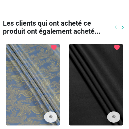
Les clients qui ont acheté ce
keyboard_arrow_left
keyboard_arrow_right
produit ont également acheté...
Précéd
Pr
favorite
favorite
visibility
visibility