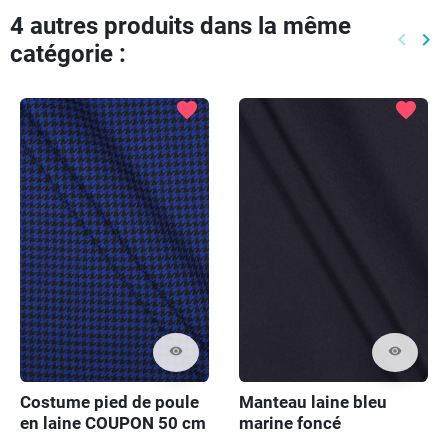
4 autres produits dans la même
keyboard_arrow_left
keyboard_arrow_right
catégorie :
Précéd
Pr
favorite
favorite
visibility
visibility
Costume pied de poule
Manteau laine bleu
en laine COUPON 50 cm
marine foncé