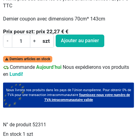
TTC
Dernier coupon avec dimensions 70cm* 143cm
Prix pour
szt:
prix 22,27 €
€
Ajouter au panier
-
+
szt
Derniers articles en stock

Commande
Aujourd’hui
Nous expédierons vos produits
en
Lundi!
Nous livrons nos produits dans les pays de l'Union européenne. Pour obtenir 0% de
TVA pour une transaction intracommunautaire
fournissez-nous votre numéro de
TVA intracommunautaire valide
N° de produit
52311
En stock
1 szt