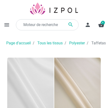
0

menu
person
shopping_basket
Page d’accueil
Tous les tissus
Polyester
Taffetas s