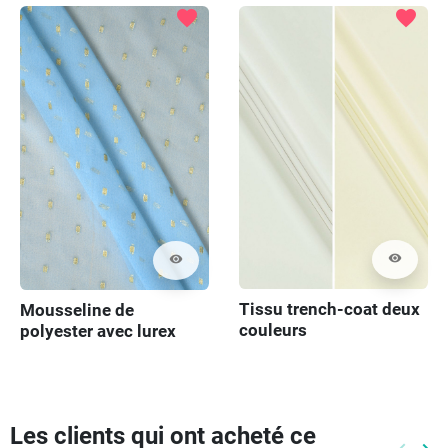
favorite
favorite
visibility
visibility
Tissu trench-coat deux
Mousseline de
couleurs
polyester avec lurex
bleu
Les clients qui ont acheté ce