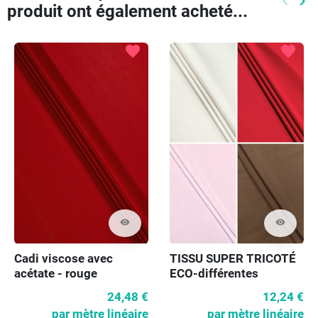
keyboard_arrow_left
keyboard_arrow_right
produit ont également acheté...
Précéd
Pr
favorite
favorite
visibility
visibility
Cadi viscose avec
TISSU SUPER TRICOTÉ
acétate - rouge
ECO-différentes
couleurs
24,48 €
12,24 €
par mètre linéaire
par mètre linéaire