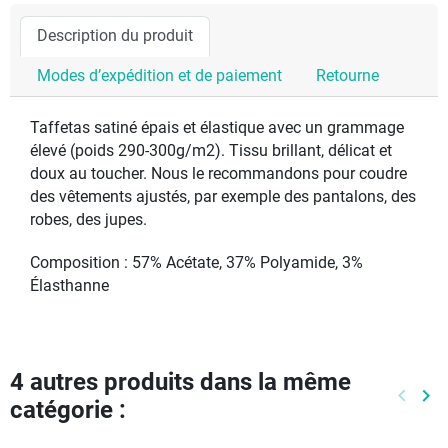
Description du produit
Modes d’expédition et de paiement
Retourne
Taffetas satiné épais et élastique avec un grammage
élevé (poids 290-300g/m2). Tissu brillant, délicat et
doux au toucher. Nous le recommandons pour coudre
des vêtements ajustés, par exemple des pantalons, des
robes, des jupes.
Composition : 57% Acétate, 37% Polyamide, 3%
Élasthanne
4 autres produits dans la même
keyboard_arrow_left
keyboard_arrow_right
catégorie :
Précéd
Pr