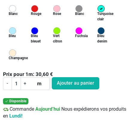
Blanc
Rouge
Rose
Blanc
Turquoise
clair
Bleu
Bleu
Vert
Fuchsia
Bleu
bleuet
citron
denim
Champagne
Prix pour
1
m:
30,60
€
Ajouter au panier
-
+
m
Disponible

Commande
Aujourd’hui
Nous expédierons vos produits
en
Lundi!