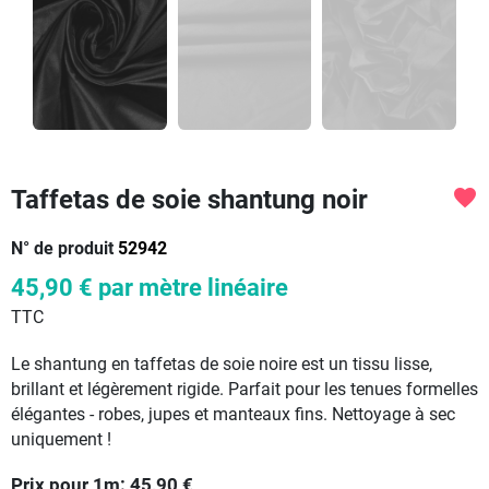
Taffetas de soie shantung noir
favorite
N° de produit
52942
45,90 €
par mètre linéaire
TTC
Le shantung en taffetas de soie noire est un tissu lisse,
brillant et légèrement rigide. Parfait pour les tenues formelles
élégantes - robes, jupes et manteaux fins. Nettoyage à sec
uniquement !
Prix pour
1
m:
45,90
€