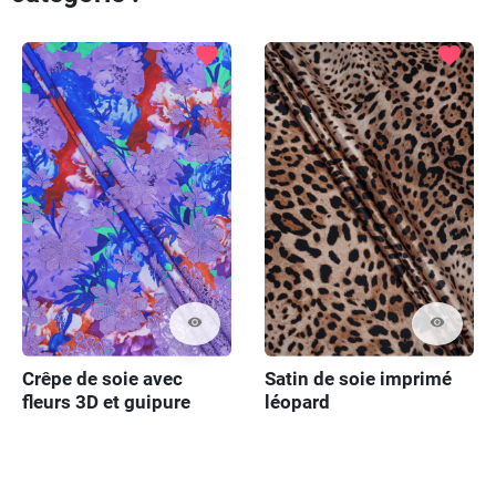
favorite
favorite
visibility
visibility
Crêpe de soie avec
Satin de soie imprimé
fleurs 3D et guipure
léopard