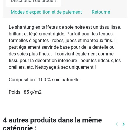
Description du produit
Modes d’expédition et de paiement
Retourne
Le shantung en taffetas de soie noire est un tissu lisse,
brillant et légèrement rigide. Parfait pour les tenues
formelles élégantes - robes, jupes et manteaux fins. Il
peut également servir de base pour de la dentelle ou
des soies plus fines. . Il convient également comme
tissu pour la décoration intérieure - pour les rideaux, les
oreillers, etc. Nettoyage à sec uniquement !
Composition : 100 % soie naturelle
Poids : 85 g/m2
4 autres produits dans la même
keyboard_arrow_left
keyboard_arrow_right
catégorie :
Précéd
Pr