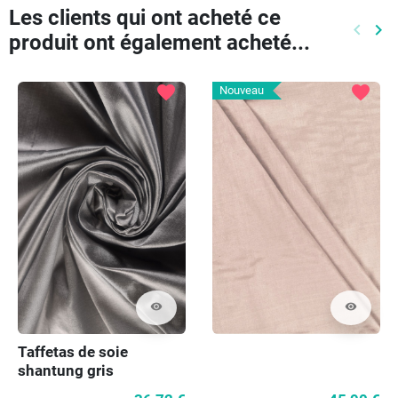
Les clients qui ont acheté ce
keyboard_arrow_left
keyboard_arrow_right
produit ont également acheté...
Précéd
Pr
favorite
favorite
Nouveau
visibility
visibility
Taffetas de soie
shantung gris