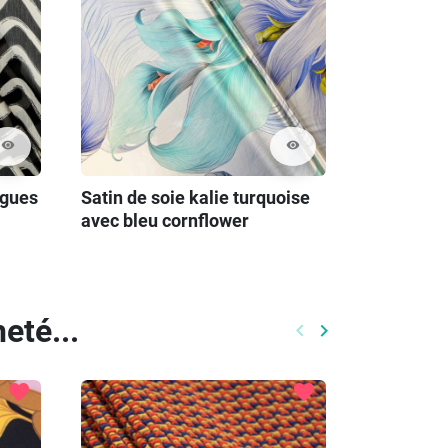
visibility
visibility
agues
Satin de soie kalie turquoise
avec bleu cornflower
eté...
keyboard_arrow_left
keyboard_arrow_right
Précédent
Prochain
favorite
favorite
-20%