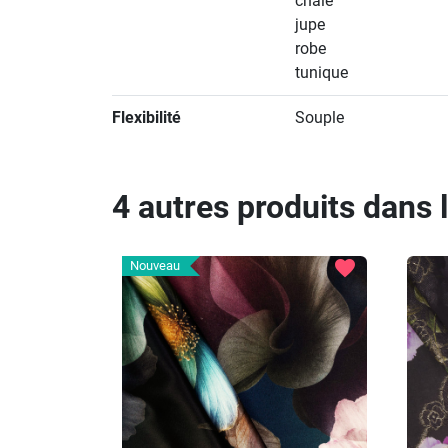
châle
jupe
robe
tunique
Flexibilité
Souple
4 autres produits dans 
favorite
Nouveau