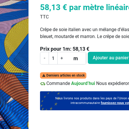
58,13 €
par mètre linéair
TTC
Crêpe de soie italien avec un mélange d’él
bleuet, moutarde et marron. Le crêpe de soie 
Prix pour
1
m:
58,13
€
Ajouter au panier
m
-
+
keyboard_arrow_right
Derniers articles en stock

Prochain
Commande
Aujourd’hui
Nous expédieron
Nous livrons nos produits dans les pays de l'Union
intracommunautaire
fournissez-nous vo