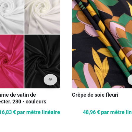
visibility
me de satin de
Crêpe de soie fleuri
ster. 230 - couleurs
rties
16,83 €
par mètre linéaire
48,96 €
par mètre li