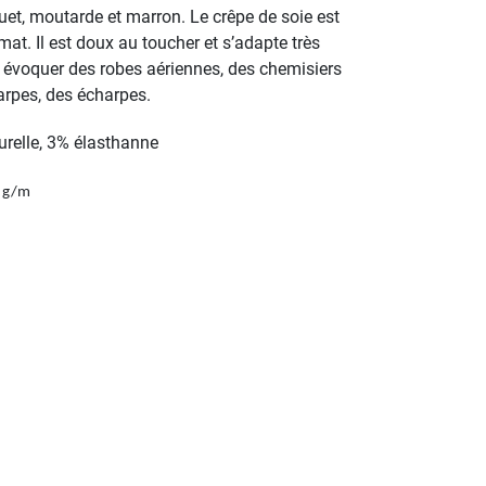
et, moutarde et marron. Le crêpe de soie est
-mat. Il est doux au toucher et s’adapte très
our évoquer des robes aériennes, des chemisiers
harpes, des écharpes.
urelle, 3% élasthanne
 g/m