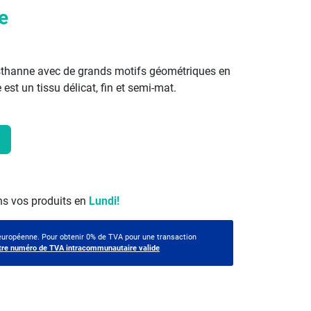
e
asthanne avec de grands motifs géométriques en
est un tissu délicat, fin et semi-mat.
s vos produits en
Lundi!
 européenne. Pour obtenir 0% de TVA pour une transaction
tre numéro de TVA intracommunautaire valide