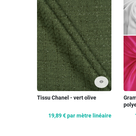
visibility
Tissu Chanel - vert olive
Gram
polye
asso
19,89 €
par mètre linéaire