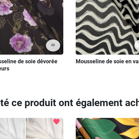
visibility
seline de soie dévorée
Mousseline de soie en v
eurs
eté ce produit ont également ach
favorite