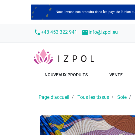
Nous livrons nos produits dans les pays de l'Union
call
mail
+48 453 322 941
info@izpol.eu
NOUVEAUX PRODUITS
VENTE
Page d’accueil
Tous les tissus
Soie