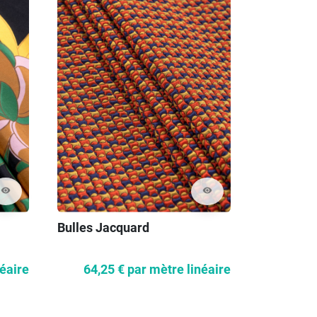
visibility
visibility
Bulles Jacquard
Satin de s
néaire
64,25 €
par mètre linéaire
34,27