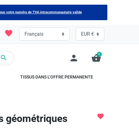
nous votre numéro de TVA intracommunautaire valide
favorite
0
person
shopping_basket

TISSUS DANS L’OFFRE PERMANENTE
fs géométriques
favorite