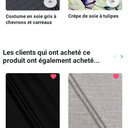
visibility
visibility
Crêpe de soie à tulipes
Costume en soie gris à
chevrons et carreaux
Les clients qui ont acheté ce
keyboard_arrow_left
keyboard_arrow_right
produit ont également acheté...
Précéd
Pr
favorite
favorite