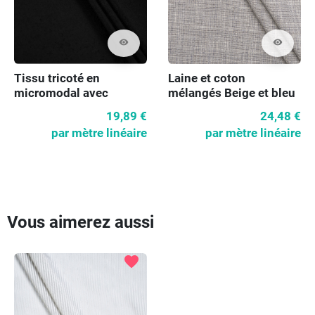
visibility
visibility
Tissu tricoté en
Laine et coton
micromodal avec
mélangés Beige et bleu
cachemire noir
19,89 €
24,48 €
par mètre linéaire
par mètre linéaire
Vous aimerez aussi
favorite