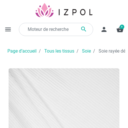
0

menu
person
shopping_basket
Page d’accueil
Tous les tissus
Soie
Soie rayée dév