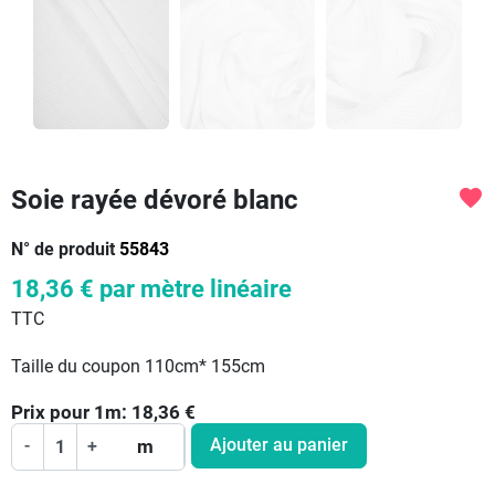
Soie rayée dévoré blanc
favorite
N° de produit
55843
18,36 €
par mètre linéaire
TTC
Taille du coupon 110cm* 155cm
Prix pour
1
m:
18,36
€
Ajouter au panier
-
+
m