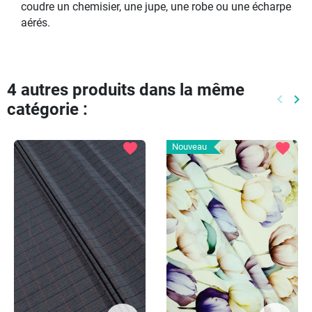
coudre un chemisier, une jupe, une robe ou une écharpe
aérés.
4 autres produits dans la même
keyboard_arrow_left
keyboard_arrow_right
catégorie :
Précéd
Pr
favorite
favorite
Nouveau