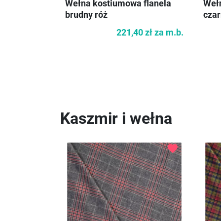
Wełna kostiumowa flanela
Wełn
brudny róż
cza
221,40 zł
za m.b.
Kaszmir i wełna
favorite