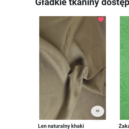
Gładkie tkaniny dostę
favorite
visibility
Len naturalny khaki
Żaka