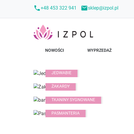
call
mail
+48 453 322 941
sklep@izpol.pl
NOWOŚCI
WYPRZEDAŻ
JEDWABIE
ŻAKARDY
TKANINY SYGNOWANE
PASMANTERIA