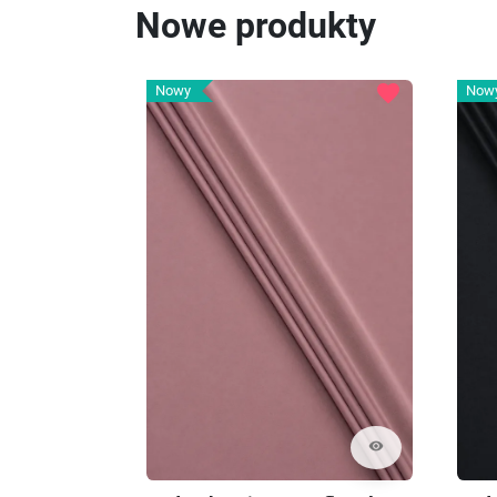
Nowe produkty
favorite
Nowy
Now
visibility