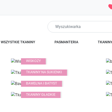
favo
WSZYSTKIE TKANINY
PASMANTERIA
TKANINY
WISKOZY
TKANINY NA SUKIENKI
BAWEŁNA I BATYST
TKANINY GŁADKIE