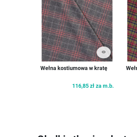
visibility
Wełna kostiumowa w kratę
Weł
116,85 zł
za m.b.