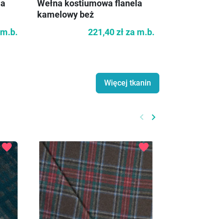
Wełna ciem
la
Wełna kostiumowa flanela
kamelowy beż
 m.b.
221,40 zł
za m.b.
Więcej tkanin
keyboard_arrow_left
keyboard_arrow_right
Poprzedni
Następny
favorite
favorite
-50%