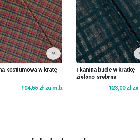
visibility
vi
na kostiumowa w kratę
Tkanina bucle w kratkę
zielono-srebrna
104,55 zł
za m.b.
123,00 zł
za