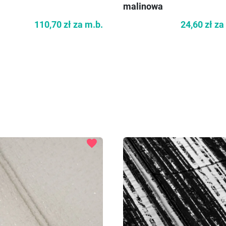
malinowa
110,70 zł
za m.b.
24,60 zł
za
favorite