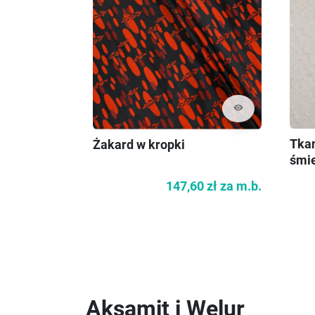
visibility
Tkan
Żakard w kropki
śmi
147,60 zł
za m.b.
Aksamit i Welur