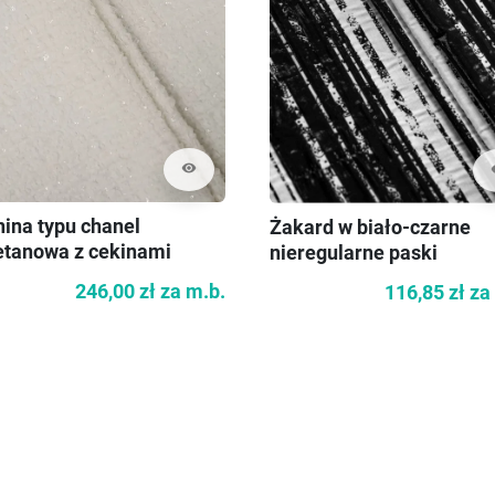
visibility
vi
ina typu chanel
Żakard w biało-czarne
etanowa z cekinami
nieregularne paski
246,00 zł
za m.b.
116,85 zł
za