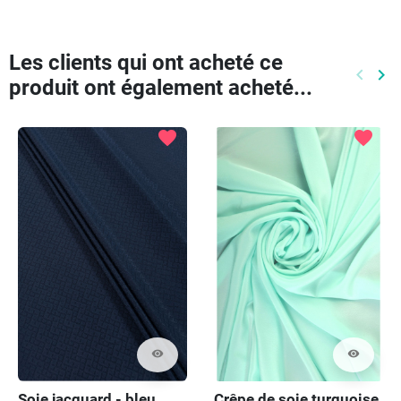
Les clients qui ont acheté ce
keyboard_arrow_left
keyboard_arrow_right
produit ont également acheté...
Précéd
Pr
favorite
favorite
visibility
visibility
Soie jacquard - bleu
Crêpe de soie turquoise