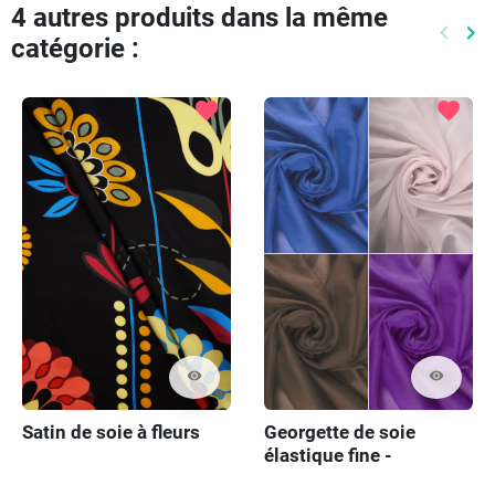
4 autres produits dans la même
keyboard_arrow_left
keyboard_arrow_right
catégorie :
Précéd
Pr
favorite
favorite
visibility
visibility
Satin de soie à fleurs
Georgette de soie
élastique fine -
différentes couleurs