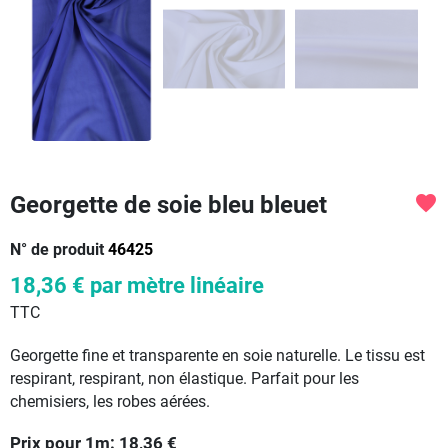
Georgette de soie bleu bleuet
favorite
N° de produit
46425
18,36 €
par mètre linéaire
TTC
Georgette fine et transparente en soie naturelle. Le tissu est
respirant, respirant, non élastique. Parfait pour les
chemisiers, les robes aérées.
Prix pour
1
m:
18,36
€