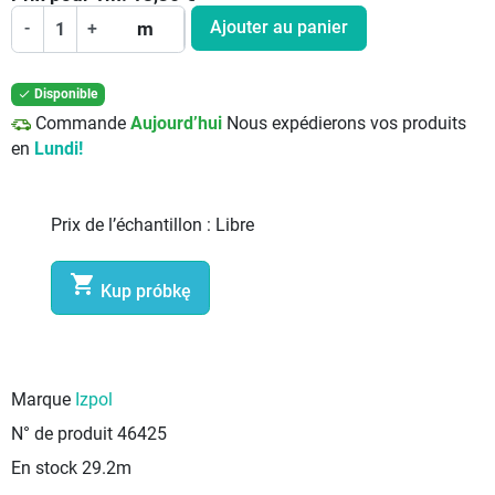
Ajouter au panier
-
+
m
Disponible

Commande
Aujourd’hui
Nous expédierons vos produits
en
Lundi!
Prix de l’échantillon :
Libre

Kup próbkę
Marque
Izpol
N° de produit
46425
En stock
29.2m