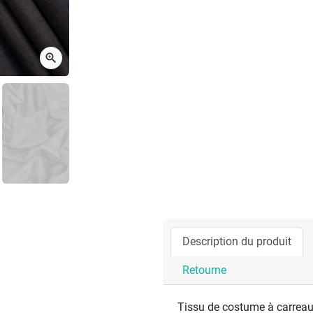
zoom_in
Description du produit
Retourne
Tissu de costume à carreaux