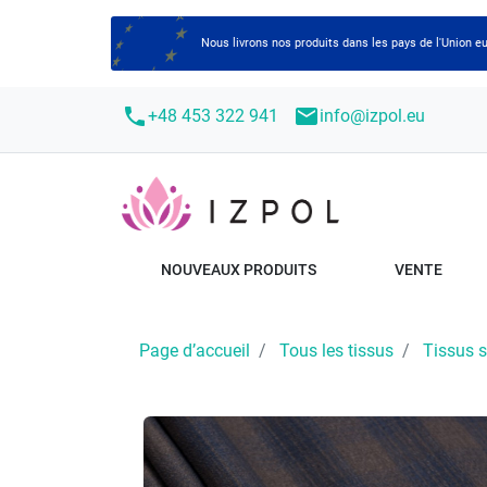
Nous livrons nos produits dans les pays de l'Union
call
mail
+48 453 322 941
info@izpol.eu
NOUVEAUX PRODUITS
VENTE
Page d’accueil
Tous les tissus
Tissus su