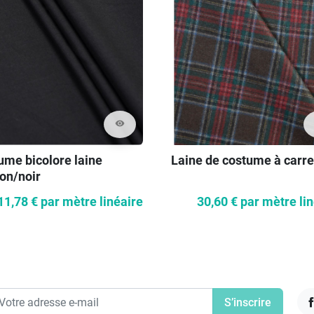
visibility
ume bicolore laine
Laine de costume à carr
on/noir
11,78 €
par mètre linéaire
30,60 €
par mètre li