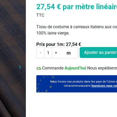
27,54 €
par mètre linéair
TTC
Tissu de costume à carreaux italiens aux coul
100% laine vierge.
Prix pour
1
m:
27,54
€
Ajouter au panier
m
-
+
keyboard_arrow_right
Commande
Aujourd’hui
Nous expédieron
Prochain
Nous livrons nos produits dans les pays de l'Union
intracommunautaire
fournissez-nous vo