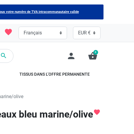
nous votre numéro de TVA intracommunautaire valide
favorite
0
person
shopping_basket

TISSUS DANS L’OFFRE PERMANENTE
arine/olive
eaux bleu marine/olive
favorite