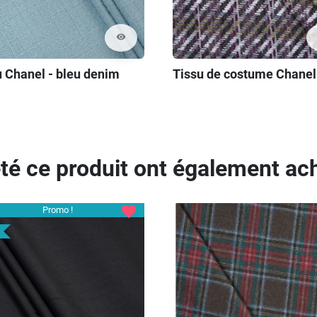
visibility
u Chanel - bleu denim
Tissu de costume Chanel
eté ce produit ont également ach
favorite
Promo !