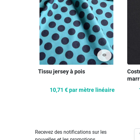
visibility
Tissu jersey à pois
Cost
marr
10,71 €
par mètre linéaire
Recevez des notifications sur les
nouvelles et les promotions