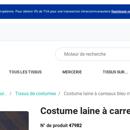
 européenne. Pour obtenir 0% de TVA pour une transaction intracommunautaire
fournissez-
TOUS LES TISSUS
MERCERIE
TISSUS SUR...
r...
Tissus de costumes
Costume laine à carreaux bleu m
Costume laine à carr
N° de produit
47982