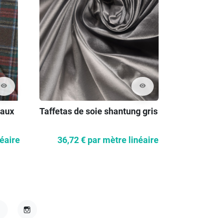
visibility
visibility
eaux
Taffetas de soie shantung gris
Laine de 
néaire
36,72 €
par mètre linéaire