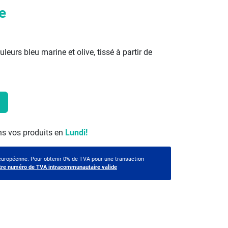
e
eurs bleu marine et olive, tissé à partir de
s vos produits en
Lundi!
 européenne. Pour obtenir 0% de TVA pour une transaction
tre numéro de TVA intracommunautaire valide