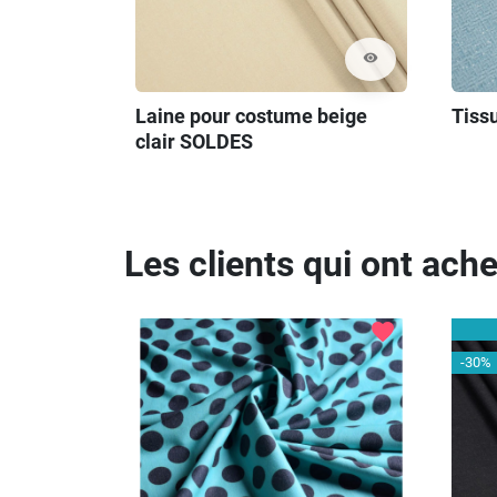
visibility
Laine pour costume beige
Tiss
clair SOLDES
Les clients qui ont ach
favorite
-30%