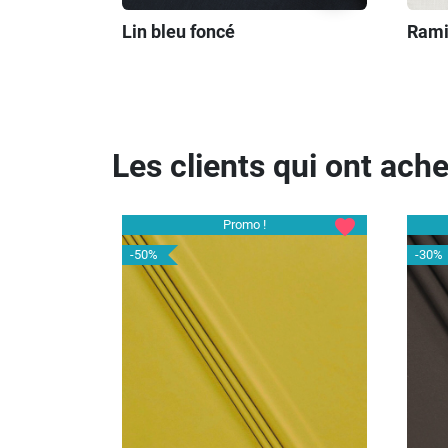
Rami
Lin bleu foncé
Les clients qui ont ach
favorite
Promo !
-50%
-30%