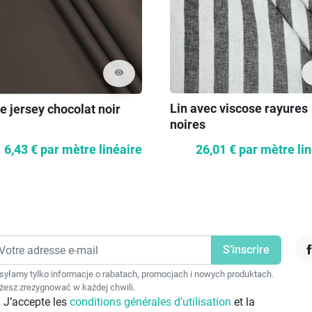
visibility
Lin avec viscose rayures
e jersey chocolat noir
noires
26,01 €
par mètre li
6,43 €
par mètre linéaire
F
yłamy tylko informacje o rabatach, promocjach i nowych produktach.
esz zrezygnować w każdej chwili.
J’accepte les
conditions générales d’utilisation
et la