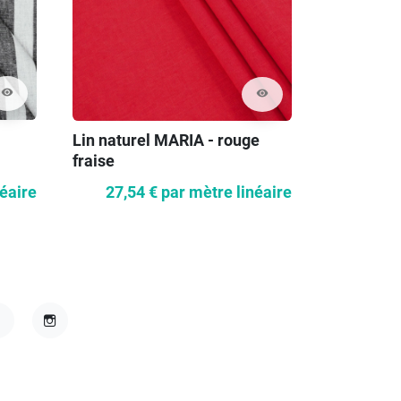
visibility
visibility
Lin naturel MARIA - rouge
Tissu tric
fraise
différente
néaire
27,54 €
par mètre linéaire
3,92
acebook
Instagram