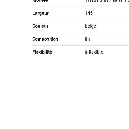
Modèle
Tissus unis / sans mo
Largeur
145
Couleur
beige
Composition
lin
Flexibilité
Inflexible