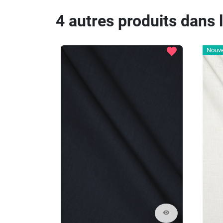
4 autres produits dans 
favorite
Nouv
visibility