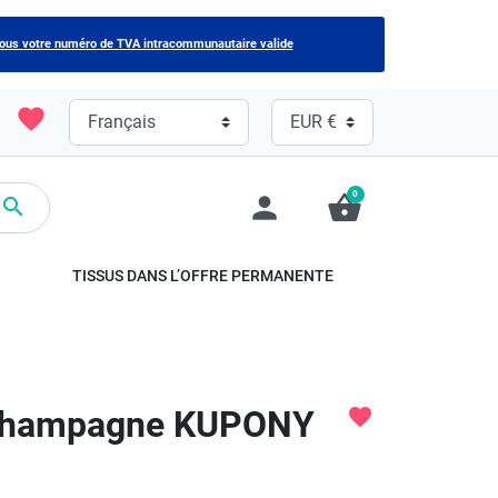
nous votre numéro de TVA intracommunautaire valide
favorite
0
person
shopping_basket

TISSUS DANS L’OFFRE PERMANENTE
- champagne KUPONY
favorite