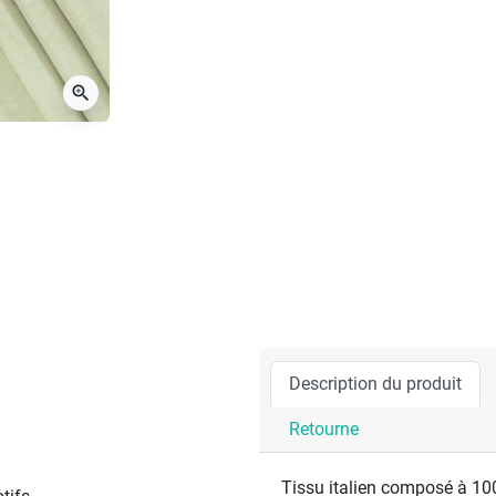
zoom_in
Description du produit
Retourne
Tissu italien composé à 100