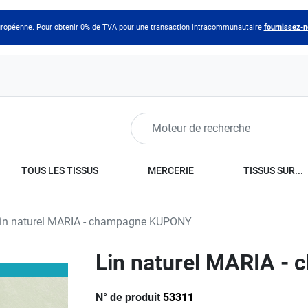
 européenne. Pour obtenir 0% de TVA pour une transaction intracommunautaire
fournissez-
TOUS LES TISSUS
MERCERIE
TISSUS SUR...
in naturel MARIA - champagne KUPONY
Lin naturel MARIA 
N° de produit
53311