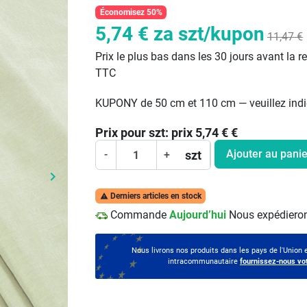
Économisez 50%
5,74 €
za szt/kupon
11,47 €
Prix le plus bas dans les 30 jours avant la r
TTC
KUPONY de 50 cm et 110 cm — veuillez indi
Prix pour
szt:
prix 5,74 €
€
Ajouter au panie
szt
-
+
keyboard_arrow_right
Prochain
Derniers articles en stock

Commande
Aujourd’hui
Nous expédieron
Nous livrons nos produits dans les pays de l'Union
intracommunautaire
fournissez-nous vo