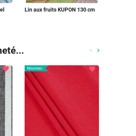
el
Lin aux fruits KUPON 130 cm
eté...
keyboard_arrow_left
keyboard_arrow_right
Précédent
Prochain
favorite
favorite
Nouveau
-20%