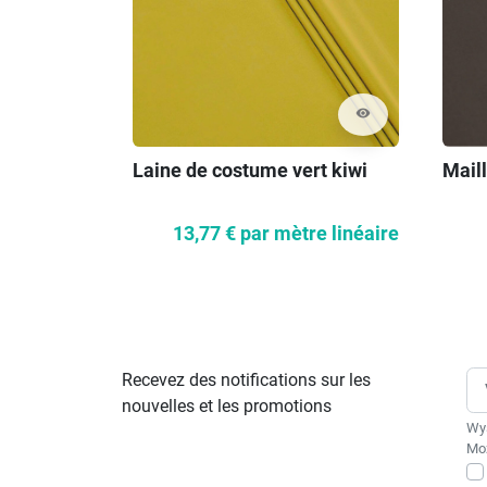
visibility
Laine de costume vert kiwi
Maill
13,77 €
par mètre linéaire
Recevez des notifications sur les
nouvelles et les promotions
Wys
Moż