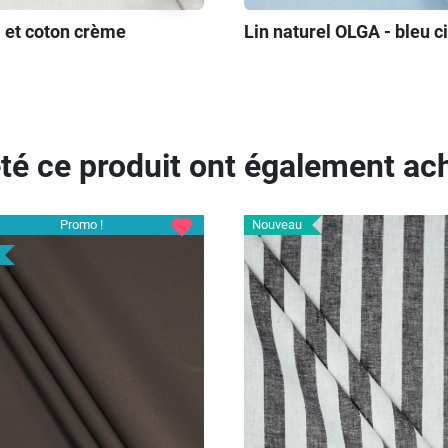
 et coton crème
Lin naturel OLGA - bleu ci
eté ce produit ont également ach
favorite
Promo !
Nouveau