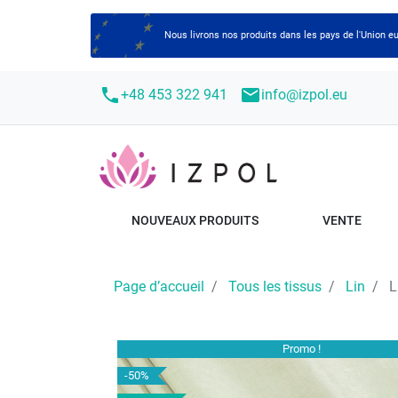
Nous livrons nos produits dans les pays de l'Union
call
mail
+48 453 322 941
info@izpol.eu
NOUVEAUX PRODUITS
VENTE
Page d’accueil
Tous les tissus
Lin
L
Promo !
-50%