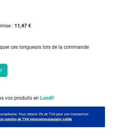
emise :
11,47 €
quer ces longueurs lors de la commande
r
s vos produits en
Lundi!
 européenne. Pour obtenir 0% de TVA pour une transaction
tre numéro de TVA intracommunautaire valide