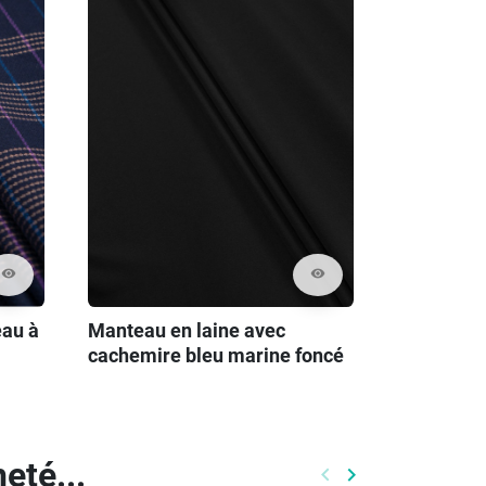
visibility
visibility
eau à
Manteau en laine avec
cachemire bleu marine foncé
eté...
keyboard_arrow_left
keyboard_arrow_right