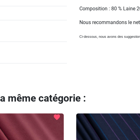
Composition : 80 % Laine 
Nous recommandons le nett
Ci-dessous, nous avons des suggestio
la même catégorie :
favorite