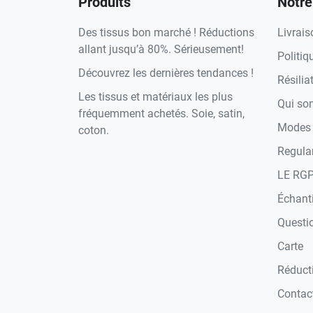
Produits
Notre
Des tissus bon marché ! Réductions
Livrais
allant jusqu’à 80%. Sérieusement!
Politiq
Découvrez les dernières tendances !
Résilia
Les tissus et matériaux les plus
Qui s
fréquemment achetés. Soie, satin,
Modes 
coton.
Regula
LE RG
Échanti
Questi
Carte
Réduct
Contac