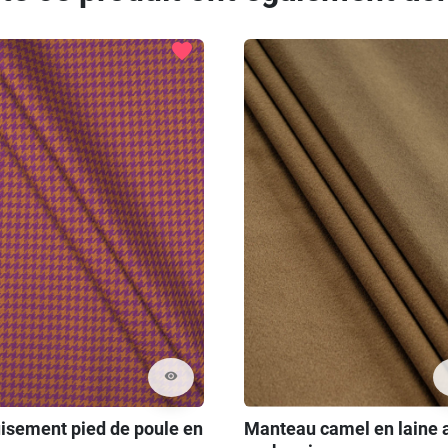
favorite
visibility
isement pied de poule en
Manteau camel en laine 