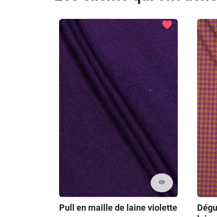
favorite
visibility
Pull en maille de laine violette
Dégu