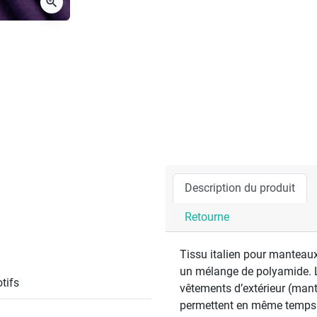
zoom_in
Description du produit
Retourne
Tissu italien pour manteaux 
un mélange de polyamide. Le
tifs
vêtements d’extérieur (mante
permettent en même temps à