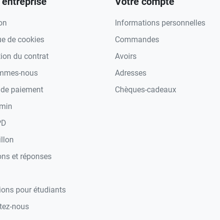
 entreprise
Votre compte
on
Informations personnelles
ue de cookies
Commandes
tion du contrat
Avoirs
ommes-nous
Adresses
de paiement
Chèques-cadeaux
min
PD
llon
ons et réponses
ions pour étudiants
tez-nous