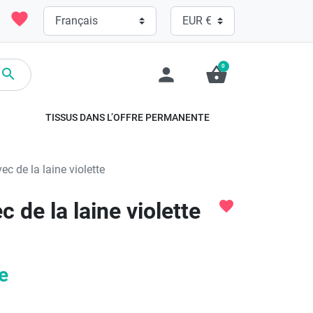
favorite
0
person
shopping_basket

TISSUS DANS L’OFFRE PERMANENTE
c de la laine violette
 de la laine violette
favorite
e