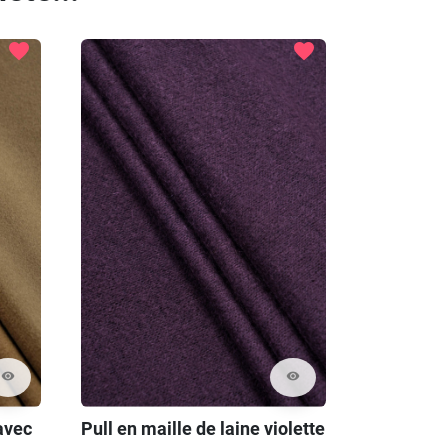
Précédent
Prochain
favorite
favorite
visibility
visibility
avec
Pull en maille de laine violette
Laine ango