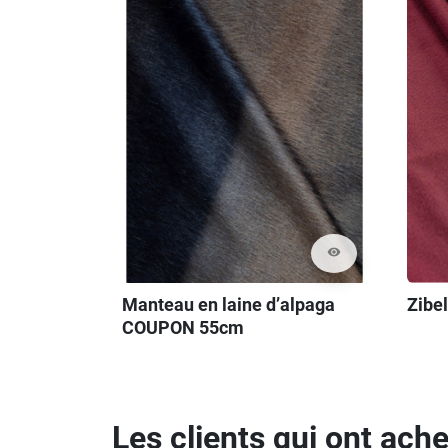
visibility
Manteau en laine d’alpaga
Zibe
COUPON 55cm
Les clients qui ont ach