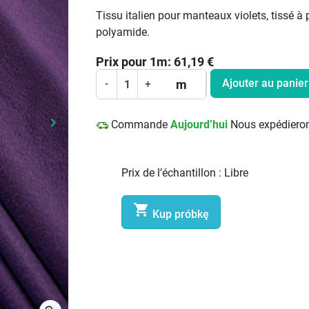
Tissu italien pour manteaux violets, tissé à 
polyamide.
Prix pour
1
m:
61,19
€
Ajouter au panier
m
-
+
keyboard_arrow_right
Commande
Aujourd’hui
Nous expédieron
Prochain
Prix de l’échantillon :
Libre

Kup próbkę