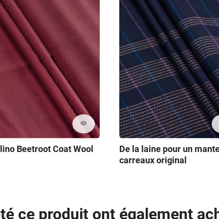
visibility
llino Beetroot Coat Wool
De la laine pour un mant
carreaux original
eté ce produit ont également ach