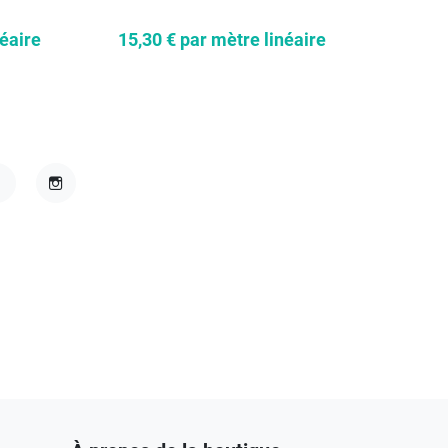
néaire
15,30 €
par mètre linéaire
30,60
acebook
Instagram