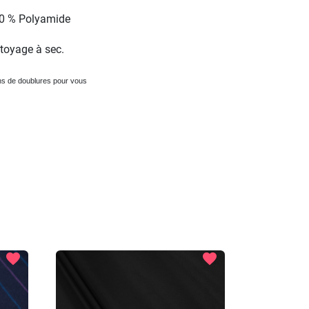
20 % Polyamide
oyage à sec.
ns de doublures pour vous
favorite
favorite