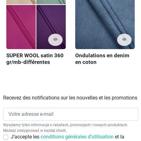
visibility
visibility
SUPER WOOL satin 360
Ondulations en denim
gr/mb-différentes
en coton
couleurs
Recevez des notifications sur les nouvelles et les promotions
Wysyłamy tylko informacje o rabatach, promocjach i nowych produktach.
Możesz zrezygnować w każdej chwili.
J’accepte les
conditions générales d’utilisation
et la