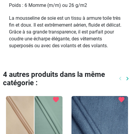
Poids : 6 Momme (m/m) ou 26 g/m2
La mousseline de soie est un tissu à armure toile très
fin et doux. Il est extrêmement aérien, fluide et délicat.
Grâce à sa grande transparence, il est parfait pour
coudre une écharpe élégante, des vêtements
superposés ou avec des volants et des volants.
4 autres produits dans la même
keyboard_arrow_left
keyboard_arrow_right
catégorie :
Précéd
Pr
favorite
favorite