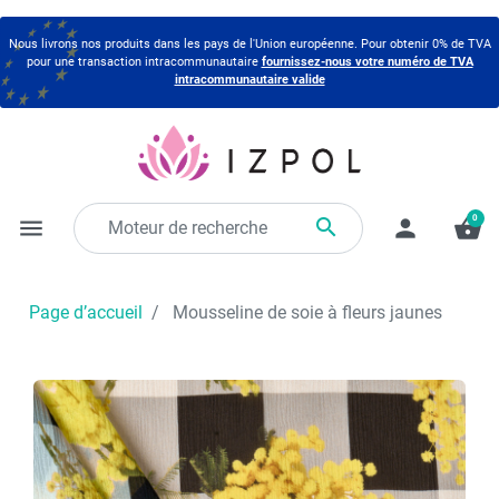
Nous livrons nos produits dans les pays de l'Union européenne. Pour obtenir 0% de TVA
pour une transaction intracommunautaire
fournissez-nous votre numéro de TVA
intracommunautaire valide
0

menu
person
shopping_basket
Page d’accueil
Mousseline de soie à fleurs jaunes