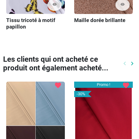
visibility
visibility
Tissu tricoté à motif
Maille dorée brillante
papillon
Les clients qui ont acheté ce
keyboard_arrow_left
keyboard_arrow_right
produit ont également acheté...
Précéd
Pr
favorite
favorite
Promo !
-30%