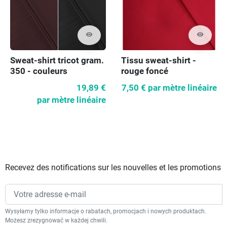
visibility
visibility
Sweat-shirt tricot gram.
Tissu sweat-shirt -
350 - couleurs
rouge foncé
19,89 €
7,50 €
par mètre linéaire
par mètre linéaire
Recevez des notifications sur les nouvelles et les promotions
Wysyłamy tylko informacje o rabatach, promocjach i nowych produktach.
Możesz zrezygnować w każdej chwili.