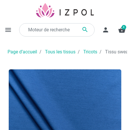
0

menu
person
shopping_basket
Page d’accueil
Tous les tissus
Tricots
Tissu sweat-