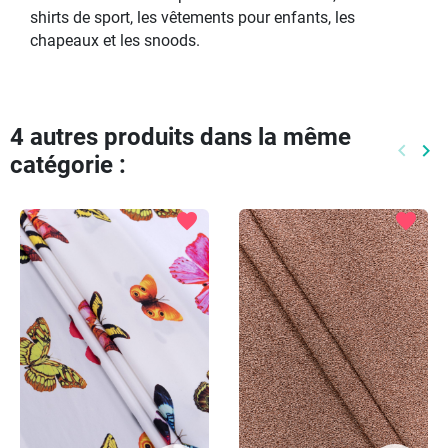
shirts de sport, les vêtements pour enfants, les
chapeaux et les snoods.
4 autres produits dans la même
keyboard_arrow_left
keyboard_arrow_right
catégorie :
Précéd
Pr
favorite
favorite