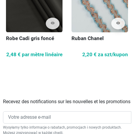
visibility
visibility
Robe Cadi gris foncé
Ruban Chanel
2,48 €
par mètre linéaire
2,20 €
za szt/kupon
Recevez des notifications sur les nouvelles et les promotions
Wysyłamy tylko informacje o rabatach, promocjach i nowych produktach.
Możesz zrezygnować w każdej chwili.