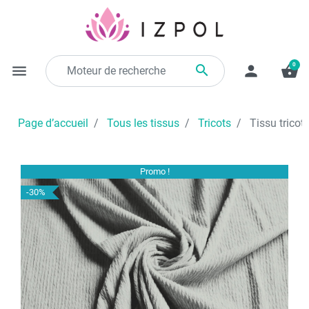
0

menu
person
shopping_basket
Page d’accueil
Tous les tissus
Tricots
Tissu tricoté
Promo !
-30%