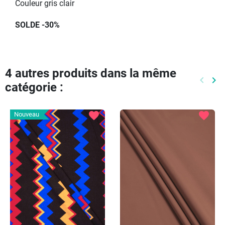
Couleur gris clair
SOLDE -30%
4 autres produits dans la même
keyboard_arrow_left
keyboard_arrow_right
catégorie :
Précéd
Pr
favorite
favorite
Nouveau