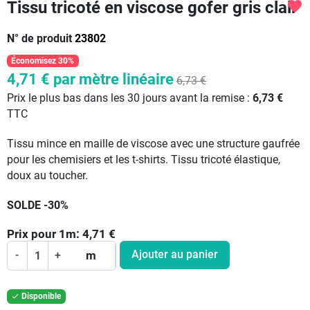
Tissu tricoté en viscose gofer gris clair
favorite
N° de produit
23802
Économisez 30%
4,71 €
par mètre linéaire
6,73 €
Prix le plus bas dans les 30 jours avant la remise :
6,73 €
TTC
Tissu mince en maille de viscose avec une structure gaufrée
pour les chemisiers et les t-shirts. Tissu tricoté élastique,
doux au toucher.
SOLDE -30%
Prix pour
1
m:
4,71
€
Ajouter au panier
-
+
m
Disponible
