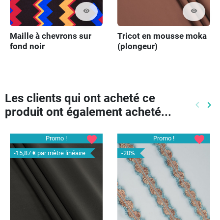
visibility
visibility
Maille à chevrons sur
Tricot en mousse moka
fond noir
(plongeur)
Les clients qui ont acheté ce
keyboard_arrow_left
keyboard_arrow_right
produit ont également acheté...
Précéd
Pr
favorite
favorite
Promo !
Promo !
-15,87 €
par mètre linéaire
-20%