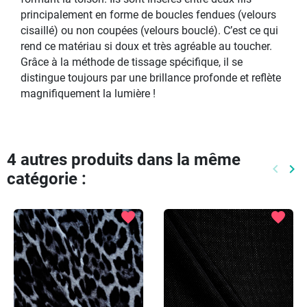
principalement en forme de boucles fendues (velours
cisaillé) ou non coupées (velours bouclé). C’est ce qui
rend ce matériau si doux et très agréable au toucher.
Grâce à la méthode de tissage spécifique, il se
distingue toujours par une brillance profonde et reflète
magnifiquement la lumière !
4 autres produits dans la même
keyboard_arrow_left
keyboard_arrow_right
catégorie :
Précéd
Pr
favorite
favorite