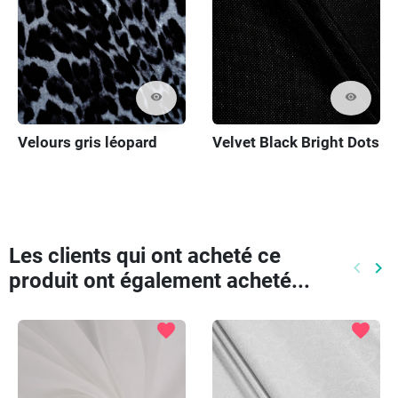
visibility
visibility
Velours gris léopard
Velvet Black Bright Dots
Les clients qui ont acheté ce
keyboard_arrow_left
keyboard_arrow_right
produit ont également acheté...
Précéd
Pr
favorite
favorite