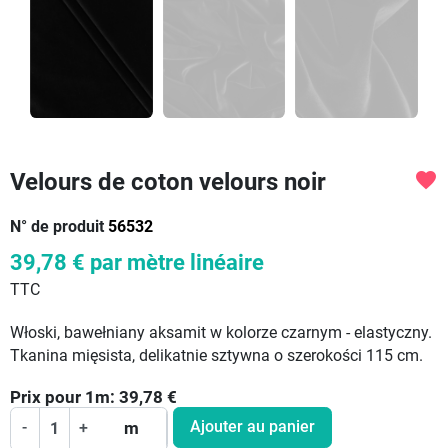
Velours de coton velours noir
favorite
N° de produit
56532
39,78 €
par mètre linéaire
TTC
Włoski, bawełniany aksamit w kolorze czarnym - elastyczny.
Tkanina mięsista, delikatnie sztywna o szerokości 115 cm.
Prix pour
1
m:
39,78
€
Ajouter au panier
-
+
m